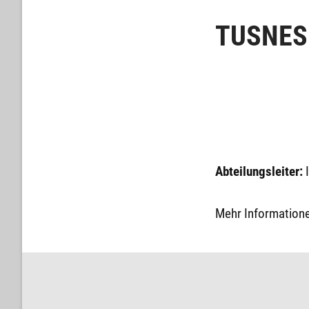
TUSNES
6.
Administrator
Abteilungen
,
Juni
TUSNESIA
2009
Abteilungsleiter:
Mehr Informatione