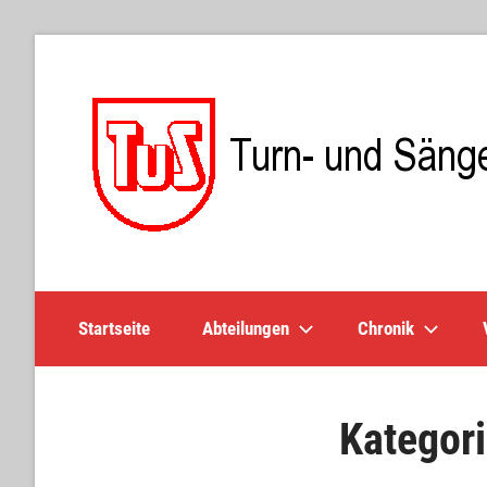
Skip
to
content
TuS
Neuhofen
Startseite
Abteilungen
Chronik
e.V.
Kategor