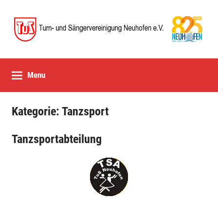
Skip
to
content
TuS
Neuhofen
Menu
e.V.
Kategorie:
Tanzsport
Tanzsportabteilung
6.
Administrator
Abteilungen
,
Juni
Tanzsport
2009